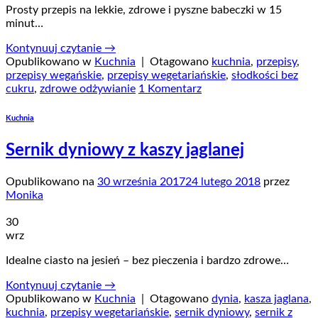
Prosty przepis na lekkie, zdrowe i pyszne babeczki w 15
minut…
Kontynuuj czytanie
→
Opublikowano w
Kuchnia
|
Otagowano
kuchnia
,
przepisy
,
przepisy wegańskie
,
przepisy wegetariańskie
,
słodkości bez
cukru
,
zdrowe odżywianie
1 Komentarz
Kuchnia
Sernik dyniowy z kaszy jaglanej
Opublikowano na
30 września 2017
24 lutego 2018
przez
Monika
30
wrz
Idealne ciasto na jesień – bez pieczenia i bardzo zdrowe…
Kontynuuj czytanie
→
Opublikowano w
Kuchnia
|
Otagowano
dynia
,
kasza jaglana
,
kuchnia
,
przepisy wegetariańskie
,
sernik dyniowy
,
sernik z