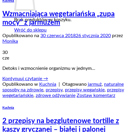
Kuchnia
Wzmacniająca wegetariańska „zupa
Brak produktów w koszyku.
mocy” z jarmużem
Wróć do sklepu
Opublikowano na
30 czerwca 2018
26 stycznia 2020
przez
Monika
30
cze
Detoks i wzmocnienie organizmu w jednym…
Kontynuuj czytanie
→
Opublikowano w
Kuchnia
|
Otagowano
jarmuż
,
naturalne
sposoby na zdrowie
,
przepisy
,
przepisy wegańskie
,
przepisy
wegetariańskie
,
zdrowe odżywianie
Zostaw komentarz
Kuchnia
2 przepisy na bezglutenowe tortille z
kaszy gryczanej – białej i palonej