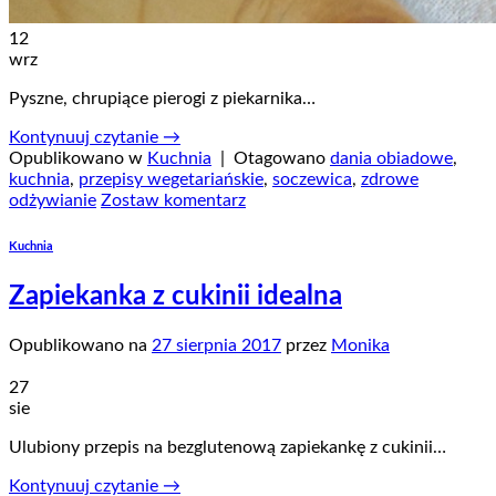
12
wrz
Pyszne, chrupiące pierogi z piekarnika…
Kontynuuj czytanie
→
Opublikowano w
Kuchnia
|
Otagowano
dania obiadowe
,
kuchnia
,
przepisy wegetariańskie
,
soczewica
,
zdrowe
odżywianie
Zostaw komentarz
Kuchnia
Zapiekanka z cukinii idealna
Opublikowano na
27 sierpnia 2017
przez
Monika
27
sie
Ulubiony przepis na bezglutenową zapiekankę z cukinii…
Kontynuuj czytanie
→