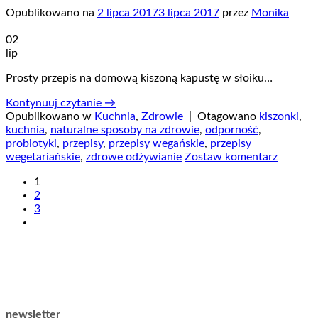
Opublikowano na
2 lipca 2017
3 lipca 2017
przez
Monika
02
lip
Prosty przepis na domową kiszoną kapustę w słoiku…
Kontynuuj czytanie
→
Opublikowano w
Kuchnia
,
Zdrowie
|
Otagowano
kiszonki
,
kuchnia
,
naturalne sposoby na zdrowie
,
odporność
,
probiotyki
,
przepisy
,
przepisy wegańskie
,
przepisy
wegetariańskie
,
zdrowe odżywianie
Zostaw komentarz
1
2
3
newsletter