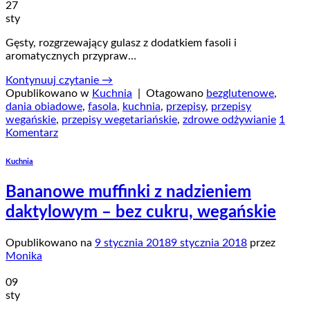
27
sty
Gęsty, rozgrzewający gulasz z dodatkiem fasoli i
aromatycznych przypraw…
Kontynuuj czytanie
→
Opublikowano w
Kuchnia
|
Otagowano
bezglutenowe
,
dania obiadowe
,
fasola
,
kuchnia
,
przepisy
,
przepisy
wegańskie
,
przepisy wegetariańskie
,
zdrowe odżywianie
1
Komentarz
Kuchnia
Bananowe muffinki z nadzieniem
daktylowym – bez cukru, wegańskie
Opublikowano na
9 stycznia 2018
9 stycznia 2018
przez
Monika
09
sty