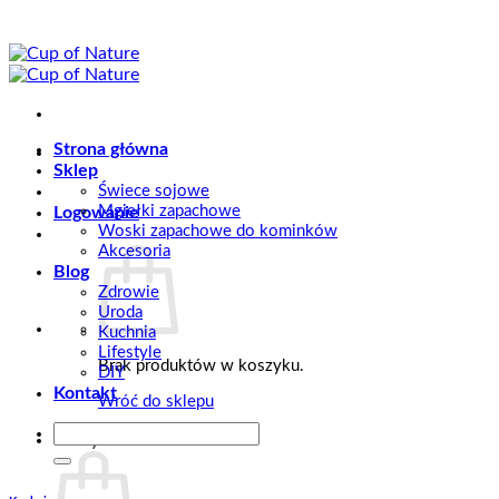
Przewiń
do
zawartości
Strona główna
Sklep
Świece sojowe
Mgiełki zapachowe
Logowanie
Woski zapachowe do kominków
Akcesoria
Blog
Zdrowie
Uroda
Kuchnia
Lifestyle
Brak produktów w koszyku.
DIY
Kontakt
Wróć do sklepu
Szukaj:
Koszyk