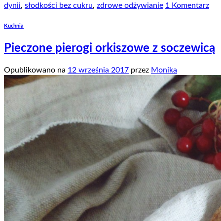
dynii
,
słodkości bez cukru
,
zdrowe odżywianie
1 Komentarz
Kuchnia
Pieczone pierogi orkiszowe z soczewicą
Opublikowano na
12 września 2017
przez
Monika