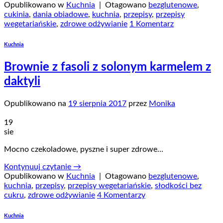
Opublikowano w
Kuchnia
|
Otagowano
bezglutenowe
,
cukinia
,
dania obiadowe
,
kuchnia
,
przepisy
,
przepisy
wegetariańskie
,
zdrowe odżywianie
1 Komentarz
Kuchnia
Brownie z fasoli z solonym karmelem z
daktyli
Opublikowano na
19 sierpnia 2017
przez
Monika
19
sie
Mocno czekoladowe, pyszne i super zdrowe…
Kontynuuj czytanie
→
Opublikowano w
Kuchnia
|
Otagowano
bezglutenowe
,
kuchnia
,
przepisy
,
przepisy wegetariańskie
,
słodkości bez
cukru
,
zdrowe odżywianie
4 Komentarzy
Kuchnia