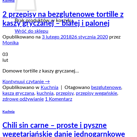
Kuchnia
2 przepisy na bezglutenowe tortille z
Brak produktów w koszyku.
kaszy gryczanej – białej i palonej
Wróć do sklepu
Opublikowano na
3 lutego 2018
26 stycznia 2020
przez
Monika
03
lut
Domowe tortille z kaszy gryczanej…
Kontynuuj czytanie
→
Opublikowano w
Kuchnia
|
Otagowano
bezglutenowe
,
kasza gryczana
,
kuchnia
,
przepisy
,
przepisy wegańskie
,
zdrowe odżywianie
1 Komentarz
Kuchnia
Chili sin carne – proste i pyszne
wegetariańskie danie jednogarnkowe