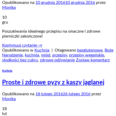
Opublikowano na
10 grudnia 2016
10 grudnia 2016
przez
Monika
10
gru
Poszukiwania idealnego przepisu na smaczne i zdrowe
pierniczki zakończone!
Kontynuuj czytanie
→
Opublikowano w
Kuchnia
|
Otagowano
bezglutenowe
,
Boże
Narodzenie
,
kuchnia
,
miód
,
przepisy
,
przepisy wegańskie
,
słodkości bez cukru
,
zdrowe odżywianie
Zostaw komentarz
Kuchnia
Proste i zdrowe pyzy z kaszy jaglanej
Opublikowano na
18 lutego 2016
26 lutego 2016
przez
Monika
18
lut