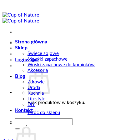
Przewiń
do
zawartości
Strona główna
Sklep
Świece sojowe
Mgiełki zapachowe
Logowanie
Woski zapachowe do kominków
Akcesoria
Blog
Zdrowie
Uroda
Kuchnia
Lifestyle
Brak produktów w koszyku.
DIY
Kontakt
Wróć do sklepu
Szukaj:
Koszyk