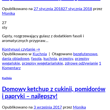
Opublikowano na
27 stycznia 2018
27 stycznia 2018
przez
Monika
27
sty
Gęsty, rozgrzewający gulasz z dodatkiem fasoli i
aromatycznych przypraw…
Kontynuuj czytanie
→
Opublikowano w
Kuchnia
|
Otagowano
bezglutenowe
,
dania obiadowe
,
fasola
,
kuchnia
,
przepisy
,
przepisy
wegańskie
,
przepisy wegetariańskie
,
zdrowe odżywianie
1
Komentarz
Kuchnia
Domowy ketchup z cukinii, pomidorów
i papryki – najlepszy!
Opublikowano na
3 września 2017
przez
Monika