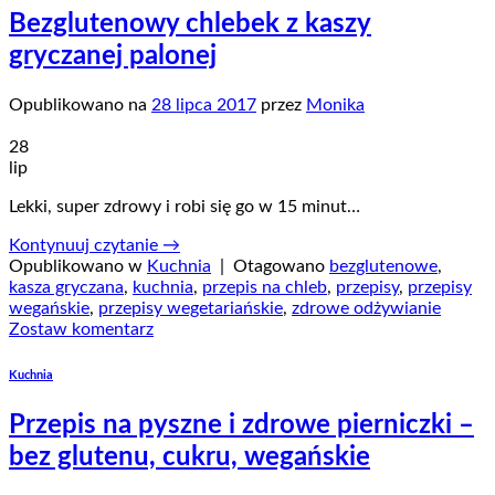
Bezglutenowy chlebek z kaszy
gryczanej palonej
Opublikowano na
28 lipca 2017
przez
Monika
28
lip
Lekki, super zdrowy i robi się go w 15 minut…
Kontynuuj czytanie
→
Opublikowano w
Kuchnia
|
Otagowano
bezglutenowe
,
kasza gryczana
,
kuchnia
,
przepis na chleb
,
przepisy
,
przepisy
wegańskie
,
przepisy wegetariańskie
,
zdrowe odżywianie
Zostaw komentarz
Kuchnia
Przepis na pyszne i zdrowe pierniczki –
bez glutenu, cukru, wegańskie