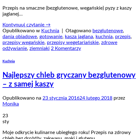
Przepis na smaczne (bezglutenowe, wegańskie) pyzy z kaszy
jaglanej…
Kontynuuj czytanie
→
Opublikowano w
Kuchnia
|
Otagowano
bezglutenowe
,
dania obiadowe
,
gotowanie
,
kasza jaglana
,
kuchnia
,
przepis
,
przepisy wegańskie
,
przepisy wegetariańskie
,
zdrowe
odżywianie
,
ziemniaki
2 Komentarzy
Kuchnia
Najlepszy chleb gryczany bezglutenowy
– z samej kaszy
Opublikowano na
23 stycznia 2016
24 lutego 2018
przez
Monika
23
sty
Moje odkrycie kulinarne ubiegłego roku! Przepis na zdrowy
chleb bez drożdży, zakwasu, mąki i glutenu…