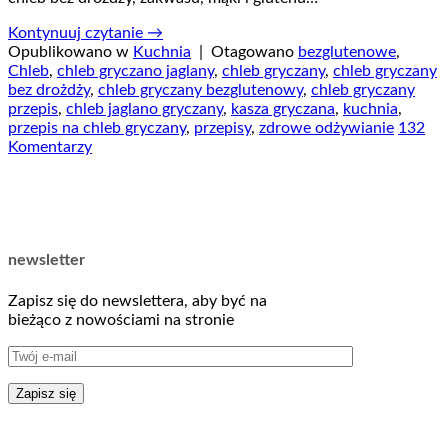
Kontynuuj czytanie
→
Opublikowano w
Kuchnia
|
Otagowano
bezglutenowe
,
Chleb
,
chleb gryczano jaglany
,
chleb gryczany
,
chleb gryczany
bez drożdży
,
chleb gryczany bezglutenowy
,
chleb gryczany
przepis
,
chleb jaglano gryczany
,
kasza gryczana
,
kuchnia
,
przepis na chleb gryczany
,
przepisy
,
zdrowe odżywianie
132
Komentarzy
newsletter
Zapisz się do newslettera, aby być na
bieżąco z nowościami na stronie