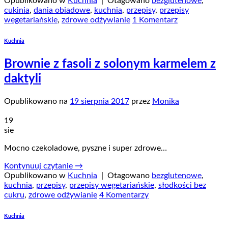
Opublikowano w
Kuchnia
|
Otagowano
bezglutenowe
,
cukinia
,
dania obiadowe
,
kuchnia
,
przepisy
,
przepisy
wegetariańskie
,
zdrowe odżywianie
1 Komentarz
Kuchnia
Brownie z fasoli z solonym karmelem z
daktyli
Opublikowano na
19 sierpnia 2017
przez
Monika
19
sie
Mocno czekoladowe, pyszne i super zdrowe…
Kontynuuj czytanie
→
Opublikowano w
Kuchnia
|
Otagowano
bezglutenowe
,
kuchnia
,
przepisy
,
przepisy wegetariańskie
,
słodkości bez
cukru
,
zdrowe odżywianie
4 Komentarzy
Kuchnia