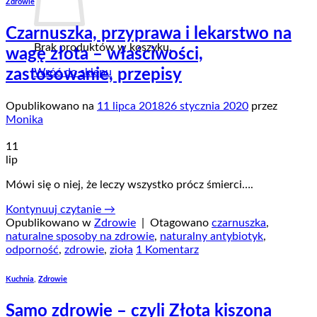
Zdrowie
Czarnuszka, przyprawa i lekarstwo na
Brak produktów w koszyku.
wagę złota – właściwości,
zastosowanie, przepisy
Wróć do sklepu
Opublikowano na
11 lipca 2018
26 stycznia 2020
przez
Monika
11
lip
Mówi się o niej, że leczy wszystko prócz śmierci….
Kontynuuj czytanie
→
Opublikowano w
Zdrowie
|
Otagowano
czarnuszka
,
naturalne sposoby na zdrowie
,
naturalny antybiotyk
,
odporność
,
zdrowie
,
zioła
1 Komentarz
Kuchnia
,
Zdrowie
Samo zdrowie – czyli Złota kiszona