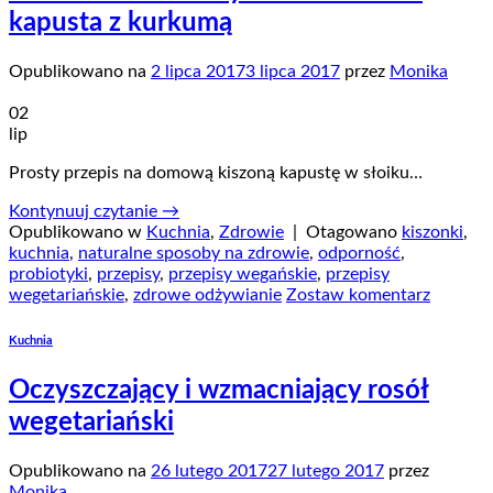
kapusta z kurkumą
Opublikowano na
2 lipca 2017
3 lipca 2017
przez
Monika
02
lip
Prosty przepis na domową kiszoną kapustę w słoiku…
Kontynuuj czytanie
→
Opublikowano w
Kuchnia
,
Zdrowie
|
Otagowano
kiszonki
,
kuchnia
,
naturalne sposoby na zdrowie
,
odporność
,
probiotyki
,
przepisy
,
przepisy wegańskie
,
przepisy
wegetariańskie
,
zdrowe odżywianie
Zostaw komentarz
Kuchnia
Oczyszczający i wzmacniający rosół
wegetariański
Opublikowano na
26 lutego 2017
27 lutego 2017
przez
Monika