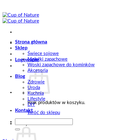
Przewiń
do
zawartości
Strona główna
Sklep
Świece sojowe
Mgiełki zapachowe
Logowanie
Woski zapachowe do kominków
Akcesoria
Blog
Zdrowie
Uroda
Kuchnia
Lifestyle
Brak produktów w koszyku.
DIY
Kontakt
Wróć do sklepu
Szukaj:
Koszyk