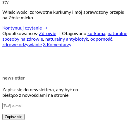
sty
Właściwości zdrowotne kurkumy i mój sprawdzony przepis
na Złote mleko…
Kontynuuj czytanie
→
Opublikowano w
Zdrowie
|
Otagowano
kurkuma
,
naturalne
sposoby na zdrowie
,
naturalny antybiotyk
,
odporność
,
zdrowe odżywianie
3 Komentarzy
newsletter
Zapisz się do newslettera, aby być na
bieżąco z nowościami na stronie