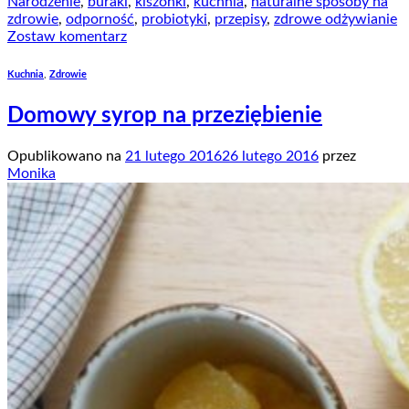
Narodzenie
,
buraki
,
kiszonki
,
kuchnia
,
naturalne sposoby na
zdrowie
,
odporność
,
probiotyki
,
przepisy
,
zdrowe odżywianie
Zostaw komentarz
Kuchnia
,
Zdrowie
Domowy syrop na przeziębienie
Opublikowano na
21 lutego 2016
26 lutego 2016
przez
Monika