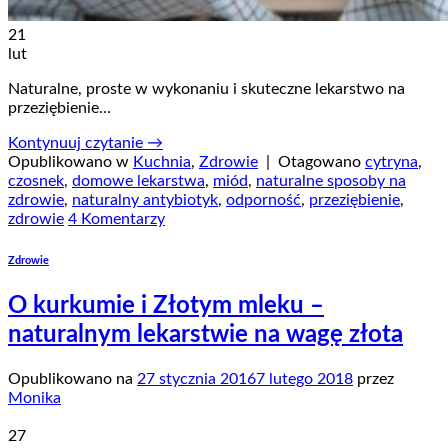
21
lut
Naturalne, proste w wykonaniu i skuteczne lekarstwo na
przeziębienie…
Kontynuuj czytanie
→
Opublikowano w
Kuchnia
,
Zdrowie
|
Otagowano
cytryna
,
czosnek
,
domowe lekarstwa
,
miód
,
naturalne sposoby na
zdrowie
,
naturalny antybiotyk
,
odporność
,
przeziębienie
,
zdrowie
4 Komentarzy
Zdrowie
O kurkumie i Złotym mleku –
naturalnym lekarstwie na wagę złota
Opublikowano na
27 stycznia 2016
7 lutego 2018
przez
Monika
27