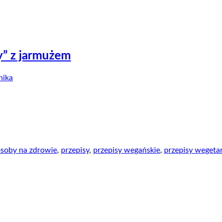
y” z jarmużem
ika
osoby na zdrowie
,
przepisy
,
przepisy wegańskie
,
przepisy wegetar