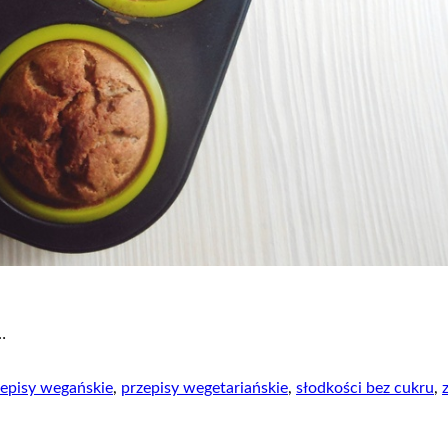
…
zepisy wegańskie
,
przepisy wegetariańskie
,
słodkości bez cukru
,