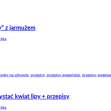
y” z jarmużem
ika
osoby na zdrowie
,
przepisy
,
przepisy wegańskie
,
przepisy wegetar
ystać kwiat lipy + przepisy
ika