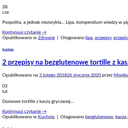
28
cze
Pospolita, a jednak niezwykła… Lipa, kompendium wiedzy w pi
Kontynuuj czytanie
→
Opublikowano w
Zdrowie
|
Otagowano
lipa
,
przepisy
,
przepis
Kuchnia
2 przepisy na bezglutenowe tortille z kasz
Opublikowano na
3 lutego 2018
26 stycznia 2020
przez
Monik
03
lut
Domowe tortille z kaszy gryczanej…
Kontynuuj czytanie
→
Opublikowano w
Kuchnia
|
Otagowano
bezglutenowe
,
kasza