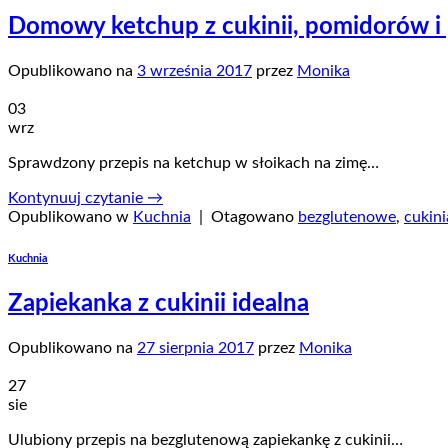
Domowy ketchup z cukinii, pomidorów i p
Opublikowano na
3 września 2017
przez
Monika
03
wrz
Sprawdzony przepis na ketchup w słoikach na zimę…
Kontynuuj czytanie
→
Opublikowano w
Kuchnia
|
Otagowano
bezglutenowe
,
cukini
Kuchnia
Zapiekanka z cukinii idealna
Opublikowano na
27 sierpnia 2017
przez
Monika
27
sie
Ulubiony przepis na bezglutenową zapiekankę z cukinii…