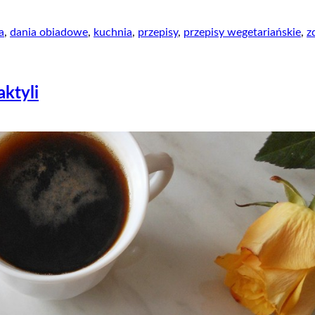
a
,
dania obiadowe
,
kuchnia
,
przepisy
,
przepisy wegetariańskie
,
z
ktyli