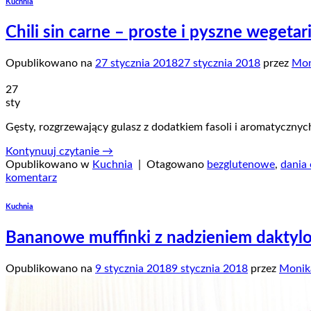
Kuchnia
Chili sin carne – proste i pyszne wegeta
Opublikowano na
27 stycznia 2018
27 stycznia 2018
przez
Mon
27
sty
Gęsty, rozgrzewający gulasz z dodatkiem fasoli i aromatyczny
Kontynuuj czytanie
→
Opublikowano w
Kuchnia
|
Otagowano
bezglutenowe
,
dania
komentarz
Kuchnia
Bananowe muffinki z nadzieniem daktyl
Opublikowano na
9 stycznia 2018
9 stycznia 2018
przez
Monik