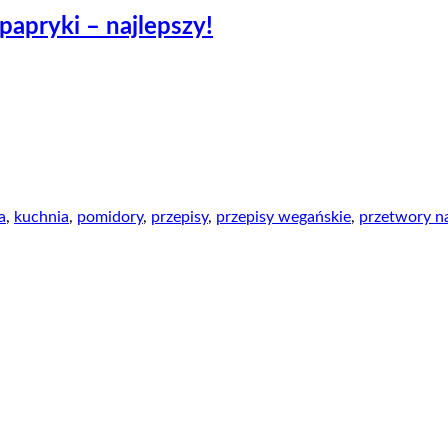
apryki – najlepszy!
a
,
kuchnia
,
pomidory
,
przepisy
,
przepisy wegańskie
,
przetwory n