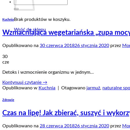
Szukaj:
Brak produktów w koszyku.
Kuchnia
Wróć do sklepu
Wzmacniająca wegetariańska „zupa moc
Opublikowano na
30 czerwca 2018
26 stycznia 2020
przez
Mon
30
cze
Detoks i wzmocnienie organizmu w jednym…
Kontynuuj czytanie
→
Opublikowano w
Kuchnia
|
Otagowano
jarmuż
,
naturalne sp
Zdrowie
Czas na lipę! Jak zbierać, suszyć i wykorz
Opublikowano na
28 czerwca 2018
26 stycznia 2020
przez
Mon