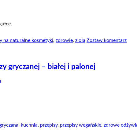
gułce.
y na naturalne kosmetyki
,
zdrowie
,
zioła
Zostaw komentarz
y gryczanej – białej i palonej
a
 gryczana
,
kuchnia
,
przepisy
,
przepisy wegańskie
,
zdrowe odżywi