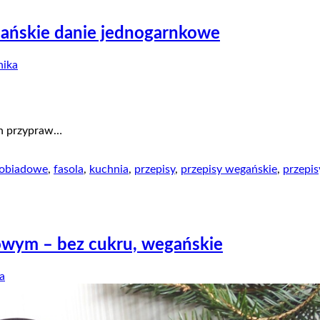
riańskie danie jednogarnkowe
ika
ch przypraw…
 obiadowe
,
fasola
,
kuchnia
,
przepisy
,
przepisy wegańskie
,
przepis
owym – bez cukru, wegańskie
a