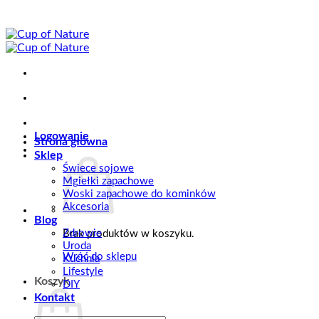
Przewiń
do
zawartości
Logowanie
Strona główna
Sklep
Świece sojowe
Mgiełki zapachowe
Woski zapachowe do kominków
Akcesoria
Blog
Zdrowie
Brak produktów w koszyku.
Uroda
Wróć do sklepu
Kuchnia
Lifestyle
Koszyk
DIY
Kontakt