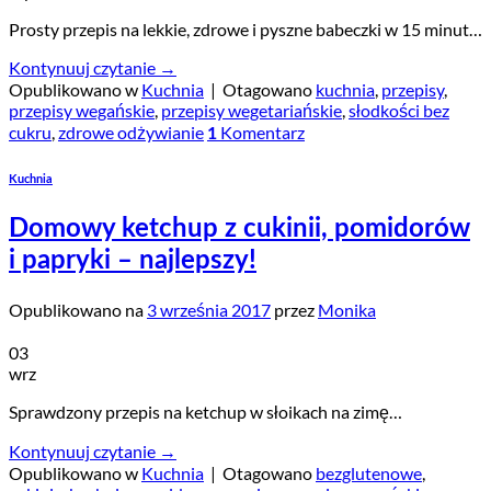
Prosty przepis na lekkie, zdrowe i pyszne babeczki w 15 minut…
Kontynuuj czytanie
→
Opublikowano w
Kuchnia
|
Otagowano
kuchnia
,
przepisy
,
przepisy wegańskie
,
przepisy wegetariańskie
,
słodkości bez
cukru
,
zdrowe odżywianie
Komentarz
1
Kuchnia
Domowy ketchup z cukinii, pomidorów
i papryki – najlepszy!
Opublikowano na
3 września 2017
przez
Monika
03
wrz
Sprawdzony przepis na ketchup w słoikach na zimę…
Kontynuuj czytanie
→
Opublikowano w
Kuchnia
|
Otagowano
bezglutenowe
,