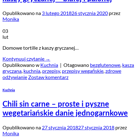
Opublikowano na
3 lutego 2018
26 stycznia 2020
przez
Monika
03
lut
Domowe tortille z kaszy gryczanej…
Kontynuuj czytanie
→
Opublikowano w
Kuchnia
|
Otagowano
bezglutenowe
,
kasza
gryczana
,
kuchnia
,
przepisy
,
przepisy wegańskie
,
zdrowe
odżywianie
Zostaw komentarz
Kuchnia
Chili sin carne – proste i pyszne
wegetariańskie danie jednogarnkowe
Opublikowano na
27 stycznia 2018
27 stycznia 2018
przez
Monika