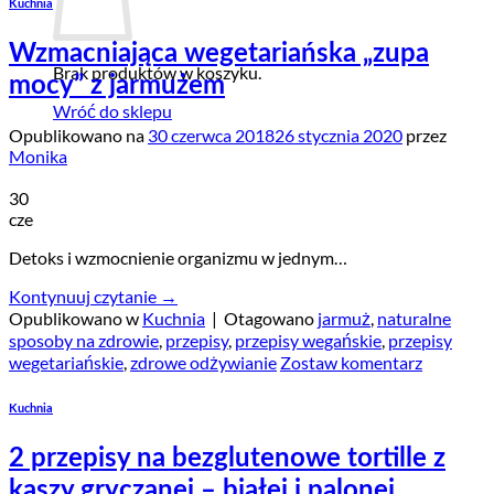
Kuchnia
Wzmacniająca wegetariańska „zupa
Brak produktów w koszyku.
mocy” z jarmużem
Wróć do sklepu
Opublikowano na
30 czerwca 2018
26 stycznia 2020
przez
Monika
30
cze
Detoks i wzmocnienie organizmu w jednym…
Kontynuuj czytanie
→
Opublikowano w
Kuchnia
|
Otagowano
jarmuż
,
naturalne
sposoby na zdrowie
,
przepisy
,
przepisy wegańskie
,
przepisy
wegetariańskie
,
zdrowe odżywianie
Zostaw komentarz
Kuchnia
2 przepisy na bezglutenowe tortille z
kaszy gryczanej – białej i palonej