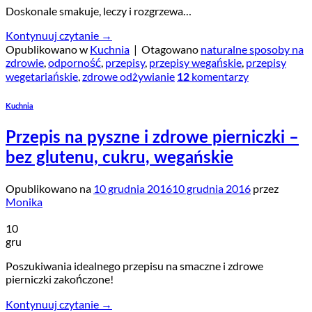
Doskonale smakuje, leczy i rozgrzewa…
Kontynuuj czytanie
→
Opublikowano w
Kuchnia
|
Otagowano
naturalne sposoby na
zdrowie
,
odporność
,
przepisy
,
przepisy wegańskie
,
przepisy
wegetariańskie
,
zdrowe odżywianie
komentarzy
12
Kuchnia
Przepis na pyszne i zdrowe pierniczki –
bez glutenu, cukru, wegańskie
Opublikowano na
10 grudnia 2016
10 grudnia 2016
przez
Monika
10
gru
Poszukiwania idealnego przepisu na smaczne i zdrowe
pierniczki zakończone!
Kontynuuj czytanie
→