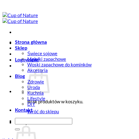
Przewiń
do
zawartości
Strona główna
Sklep
Świece sojowe
Mgiełki zapachowe
Logowanie
Woski zapachowe do kominków
Akcesoria
Blog
Zdrowie
Uroda
Kuchnia
Lifestyle
Brak produktów w koszyku.
DIY
Kontakt
Wróć do sklepu
Szukaj:
Koszyk