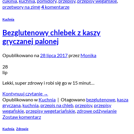
cukinia
,
kuchnia
,
pomidory
,
przepisy
,
przepisy wegańskie
,
przetwory na zimę
komentarze
4
Kuchnia
Bezglutenowy chlebek z kaszy
gryczanej palonej
Opublikowano na
28 lipca 2017
przez
Monika
28
lip
Lekki, super zdrowy i robi się go w 15 minut…
Kontynuuj czytanie
→
Opublikowano w
Kuchnia
|
Otagowano
bezglutenowe
,
kasza
gryczana
,
kuchnia
,
przepis na chleb
,
przepisy
,
przepisy
wegańskie
,
przepisy wegetariańskie
,
zdrowe odżywianie
Zostaw komentarz
Kuchnia
,
Zdrowie