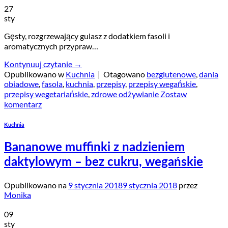
27
sty
Gęsty, rozgrzewający gulasz z dodatkiem fasoli i
aromatycznych przypraw…
Kontynuuj czytanie
→
Opublikowano w
Kuchnia
|
Otagowano
bezglutenowe
,
dania
obiadowe
,
fasola
,
kuchnia
,
przepisy
,
przepisy wegańskie
,
przepisy wegetariańskie
,
zdrowe odżywianie
Zostaw
komentarz
Kuchnia
Bananowe muffinki z nadzieniem
daktylowym – bez cukru, wegańskie
Opublikowano na
9 stycznia 2018
9 stycznia 2018
przez
Monika
09
sty