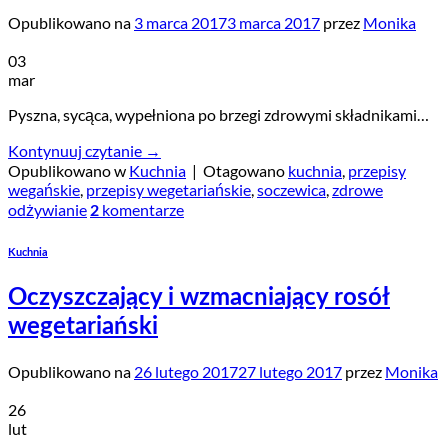
Opublikowano na
3 marca 2017
3 marca 2017
przez
Monika
03
mar
Pyszna, sycąca, wypełniona po brzegi zdrowymi składnikami…
Kontynuuj czytanie
→
Opublikowano w
Kuchnia
|
Otagowano
kuchnia
,
przepisy
wegańskie
,
przepisy wegetariańskie
,
soczewica
,
zdrowe
odżywianie
komentarze
2
Kuchnia
Oczyszczający i wzmacniający rosół
wegetariański
Opublikowano na
26 lutego 2017
27 lutego 2017
przez
Monika
26
lut