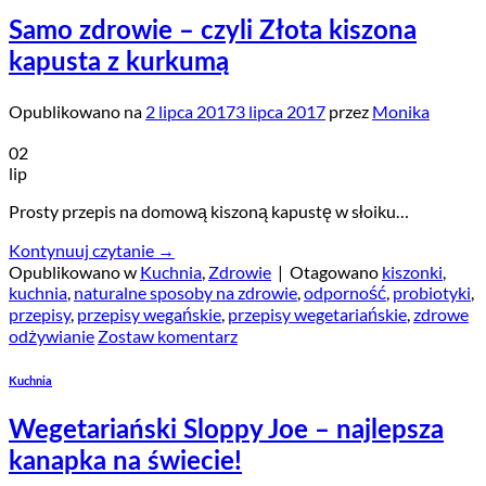
Samo zdrowie – czyli Złota kiszona
kapusta z kurkumą
Opublikowano na
2 lipca 2017
3 lipca 2017
przez
Monika
02
lip
Prosty przepis na domową kiszoną kapustę w słoiku…
Kontynuuj czytanie
→
Opublikowano w
Kuchnia
,
Zdrowie
|
Otagowano
kiszonki
,
kuchnia
,
naturalne sposoby na zdrowie
,
odporność
,
probiotyki
,
przepisy
,
przepisy wegańskie
,
przepisy wegetariańskie
,
zdrowe
odżywianie
Zostaw komentarz
Kuchnia
Wegetariański Sloppy Joe – najlepsza
kanapka na świecie!