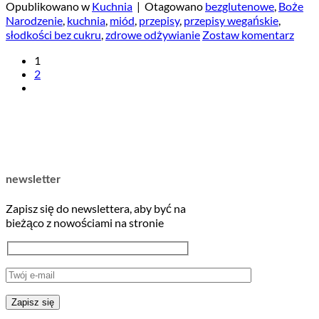
Opublikowano w
Kuchnia
|
Otagowano
bezglutenowe
,
Boże
Narodzenie
,
kuchnia
,
miód
,
przepisy
,
przepisy wegańskie
,
słodkości bez cukru
,
zdrowe odżywianie
Zostaw komentarz
1
2
newsletter
Zapisz się do newslettera, aby być na
bieżąco z nowościami na stronie