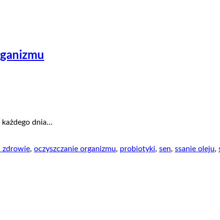
rganizmu
i każdego dnia…
a zdrowie
,
oczyszczanie organizmu
,
probiotyki
,
sen
,
ssanie oleju
,