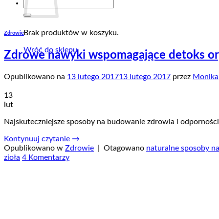
Szukaj:
Brak produktów w koszyku.
Zdrowie
Wróć do sklepu
Zdrowe nawyki wspomagające detoks o
Opublikowano na
13 lutego 2017
13 lutego 2017
przez
Monika
13
lut
Najskuteczniejsze sposoby na budowanie zdrowia i odpornośc
Kontynuuj czytanie
→
Opublikowano w
Zdrowie
|
Otagowano
naturalne sposoby n
zioła
4 Komentarzy