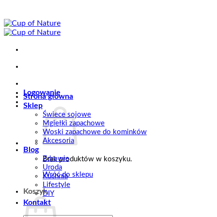
Przewiń
do
zawartości
Logowanie
Strona główna
Sklep
Świece sojowe
Mgiełki zapachowe
Woski zapachowe do kominków
Akcesoria
Blog
Zdrowie
Brak produktów w koszyku.
Uroda
Wróć do sklepu
Kuchnia
Lifestyle
Koszyk
DIY
Kontakt