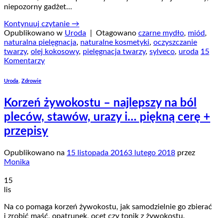
niepozorny gadżet…
Kontynuuj czytanie
→
Opublikowano w
Uroda
|
Otagowano
czarne mydło
,
miód
,
naturalna pielęgnacja
,
naturalne kosmetyki
,
oczyszczanie
twarzy
,
olej kokosowy
,
pielęgnacja twarzy
,
sylveco
,
uroda
15
Komentarzy
Uroda
,
Zdrowie
Korzeń żywokostu – najlepszy na ból
pleców, stawów, urazy i… piękną cerę +
przepisy
Opublikowano na
15 listopada 2016
3 lutego 2018
przez
Monika
15
lis
Na co pomaga korzeń żywokostu, jak samodzielnie go zbierać
i zrobić maść, opatrunek, ocet czy tonik z żywokostu.