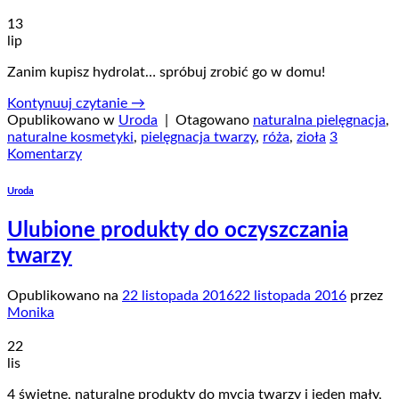
13
lip
Zanim kupisz hydrolat… spróbuj zrobić go w domu!
Kontynuuj czytanie
→
Opublikowano w
Uroda
|
Otagowano
naturalna pielęgnacja
,
naturalne kosmetyki
,
pielęgnacja twarzy
,
róża
,
zioła
3
Komentarzy
Uroda
Ulubione produkty do oczyszczania
twarzy
Opublikowano na
22 listopada 2016
22 listopada 2016
przez
Monika
22
lis
4 świetne, naturalne produkty do mycia twarzy i jeden mały,