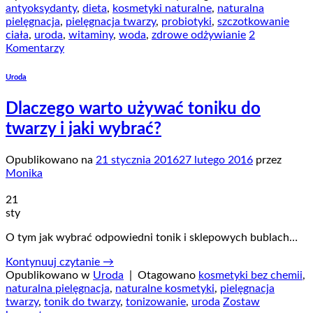
antyoksydanty
,
dieta
,
kosmetyki naturalne
,
naturalna
pielęgnacja
,
pielęgnacja twarzy
,
probiotyki
,
szczotkowanie
ciała
,
uroda
,
witaminy
,
woda
,
zdrowe odżywianie
2
Komentarzy
Uroda
Dlaczego warto używać toniku do
twarzy i jaki wybrać?
Opublikowano na
21 stycznia 2016
27 lutego 2016
przez
Monika
21
sty
O tym jak wybrać odpowiedni tonik i sklepowych bublach…
Kontynuuj czytanie
→
Opublikowano w
Uroda
|
Otagowano
kosmetyki bez chemii
,
naturalna pielęgnacja
,
naturalne kosmetyki
,
pielęgnacja
twarzy
,
tonik do twarzy
,
tonizowanie
,
uroda
Zostaw