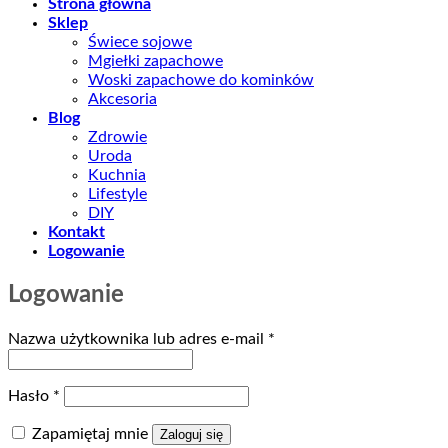
Strona główna
Sklep
Świece sojowe
Mgiełki zapachowe
Woski zapachowe do kominków
Akcesoria
Blog
Zdrowie
Uroda
Kuchnia
Lifestyle
DIY
Kontakt
Logowanie
Logowanie
Wymagane
Nazwa użytkownika lub adres e-mail
*
Wymagane
Hasło
*
Zapamiętaj mnie
Zaloguj się