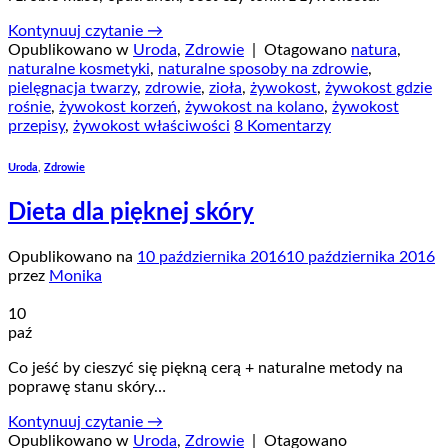
Kontynuuj czytanie
→
Opublikowano w
Uroda
,
Zdrowie
|
Otagowano
natura
,
naturalne kosmetyki
,
naturalne sposoby na zdrowie
,
pielęgnacja twarzy
,
zdrowie
,
zioła
,
żywokost
,
żywokost gdzie
rośnie
,
żywokost korzeń
,
żywokost na kolano
,
żywokost
przepisy
,
żywokost właściwości
8 Komentarzy
Uroda
,
Zdrowie
Dieta dla pięknej skóry
Opublikowano na
10 października 2016
10 października 2016
przez
Monika
10
paź
Co jeść by cieszyć się piękną cerą + naturalne metody na
poprawę stanu skóry…
Kontynuuj czytanie
→
Opublikowano w
Uroda
,
Zdrowie
|
Otagowano