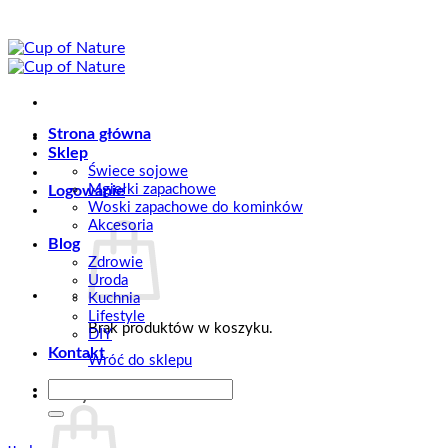
Przewiń
do
zawartości
Strona główna
Sklep
Świece sojowe
Mgiełki zapachowe
Logowanie
Woski zapachowe do kominków
Akcesoria
Blog
Zdrowie
Uroda
Kuchnia
Lifestyle
Brak produktów w koszyku.
DIY
Kontakt
Wróć do sklepu
Szukaj:
Koszyk