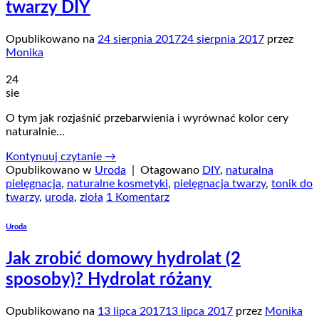
twarzy DIY
Opublikowano na
24 sierpnia 2017
24 sierpnia 2017
przez
Monika
24
sie
O tym jak rozjaśnić przebarwienia i wyrównać kolor cery
naturalnie…
Kontynuuj czytanie
→
Opublikowano w
Uroda
|
Otagowano
DIY
,
naturalna
pielęgnacja
,
naturalne kosmetyki
,
pielęgnacja twarzy
,
tonik do
twarzy
,
uroda
,
zioła
1 Komentarz
Uroda
Jak zrobić domowy hydrolat (2
sposoby)? Hydrolat różany
Opublikowano na
13 lipca 2017
13 lipca 2017
przez
Monika