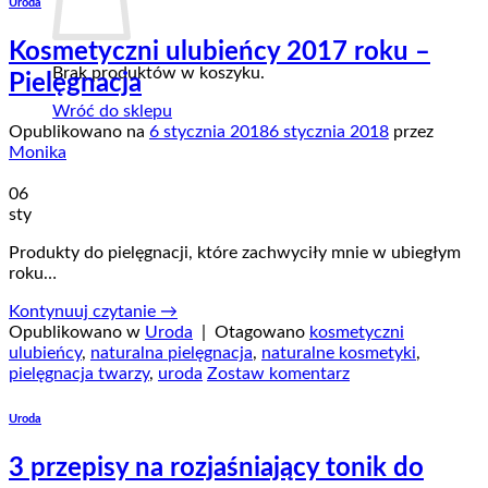
Uroda
Kosmetyczni ulubieńcy 2017 roku –
Brak produktów w koszyku.
Pielęgnacja
Wróć do sklepu
Opublikowano na
6 stycznia 2018
6 stycznia 2018
przez
Monika
06
sty
Produkty do pielęgnacji, które zachwyciły mnie w ubiegłym
roku…
Kontynuuj czytanie
→
Opublikowano w
Uroda
|
Otagowano
kosmetyczni
ulubieńcy
,
naturalna pielęgnacja
,
naturalne kosmetyki
,
pielęgnacja twarzy
,
uroda
Zostaw komentarz
Uroda
3 przepisy na rozjaśniający tonik do