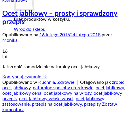
Kuchnia
,
Zdrowie
Ocet jabłkowy – prosty i sprawdzony
Brak produktów w koszyku.
przepis
Wróć do sklepu
Opublikowano na
16 lutego 2016
24 lutego 2018
przez
Monika
16
lut
Jak zrobić samodzielnie naturalny ocet jabłkowy…
Kontynuuj czytanie
→
Opublikowano w
Kuchnia
,
Zdrowie
|
Otagowano
jak zrobić
ocet jabłkowy
,
naturalne sposoby na zdrowie
,
ocet jabłkowy
,
ocet jabłkowy cena
,
ocet jabłkowy na włosy
,
ocet jabłkowy
przepis
,
ocet jabłkowy właściwości
,
ocet jabłkowy
zastosowanie
,
przepis na ocet jabłkowy
,
przepisy
Zostaw
komentarz