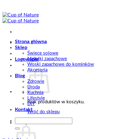
Przewiń
do
zawartości
Strona główna
Sklep
Świece sojowe
Mgiełki zapachowe
Logowanie
Woski zapachowe do kominków
Akcesoria
Blog
Zdrowie
Uroda
Kuchnia
Lifestyle
Brak produktów w koszyku.
DIY
Kontakt
Wróć do sklepu
Szukaj:
Koszyk