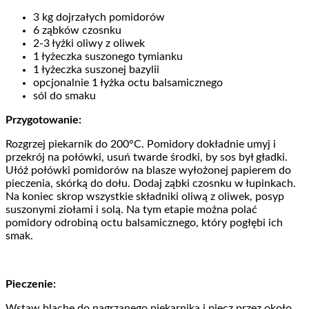
3 kg dojrzałych pomidorów
6 ząbków czosnku
2-3 łyżki oliwy z oliwek
1 łyżeczka suszonego tymianku
1 łyżeczka suszonej bazylii
opcjonalnie 1 łyżka octu balsamicznego
sól do smaku
Przygotowanie:
Rozgrzej piekarnik do 200°C. Pomidory dokładnie umyj i
przekrój na połówki, usuń twarde środki, by sos był gładki.
Ułóż połówki pomidorów na blasze wyłożonej papierem do
pieczenia, skórką do dołu. Dodaj ząbki czosnku w łupinkach.
Na koniec skrop wszystkie składniki oliwą z oliwek, posyp
suszonymi ziołami i solą. Na tym etapie można polać
pomidory odrobiną octu balsamicznego, który pogłębi ich
smak.
Pieczenie:
Wstaw blachę do nagrzanego piekarnika i piecz przez około