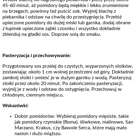
45-60 minut, aż pomidory będą miękkie i lekko zrumienione
na brzegach, powinny też puścić sok. Wyjmij blachę z
piekarnika i odstaw na chwilę do przestygnięcia. Przełóż
upieczone pomidory do dużej miski lub garnka, dodaj obrane
z łupinek upieczone ząbki czosnku i wszystko dokładnie
zblenduj na gładki sos. Dopraw solą do smaku.
Pasteryzacja i przechowywanie:
Przygotowany sos przelej do czystych, wyparzonych słoików,
zostawiając około 1 cm wolnej przestrzeni od góry. Dokładnie
zamknij słoiki i umieść je w dużym garnku z wodą. Pasteryzuj
słoiki przez około 20 minut. Po zakończeniu pasteryzacji,
wyjmij je z wody i odstaw do ostygnięcia. Przechowuj w
chłodnym, ciemnym miejscu.
Wskazówki:
Dobór pomidorów: Wybieraj pomidory mięsiste, takie
jak pomidory rzymskie (Roma), śliwkowe, malinowe, San
Marzano, Krakus, czy Bawole Serca, które mają mało
nasion i dużo miąższu.