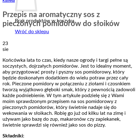
Kuchnia
Przepis na aromatyczny sos z
Brak produktów w koszyku.
pieczonych pomidorów do słoików
Wróć do sklepu
23
sie
Końcówka lata to czas, kiedy nasze ogrody i targi pełne są
soczystych, dojrzałych pomidorów. Jest to idealny moment,
aby przygotować prosty i pyszny sos pomidorowy, który
będzie doskonałym dodatkiem do wielu potraw przez cały
rok. Pieczone pomidory w połączeniu z ziołami i czosnkiem
tworzą wyjątkowo głęboki smak, który z pewnością zadowoli
każde podniebienie. W tym artykule podzielę się z Wami
moim sprawdzonym przepisem na sos pomidorowy z
pieczonych pomidorów, który świetnie nadaje się do
wekowania w słoikach. Robię go już od kilku lat na zimę i
używam jako bazę do zup, makaronów czy zapiekanek,
świetnie sprawdzi się również jako sos do pizzy.
Składniki: