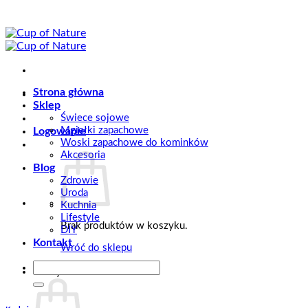
Przewiń
do
zawartości
Strona główna
Sklep
Świece sojowe
Mgiełki zapachowe
Logowanie
Woski zapachowe do kominków
Akcesoria
Blog
Zdrowie
Uroda
Kuchnia
Lifestyle
Brak produktów w koszyku.
DIY
Kontakt
Wróć do sklepu
Szukaj:
Koszyk