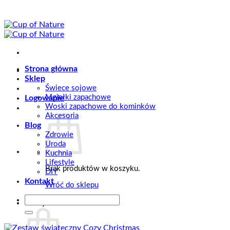
Przewiń
do
zawartości
Strona główna
Sklep
Świece sojowe
Mgiełki zapachowe
Logowanie
Woski zapachowe do kominków
Akcesoria
Blog
Zdrowie
Uroda
Kuchnia
Lifestyle
Brak produktów w koszyku.
DIY
Kontakt
Wróć do sklepu
Szukaj:
Koszyk