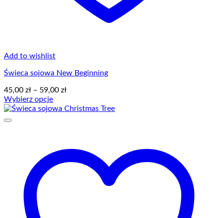
Add to wishlist
Świeca sojowa New Beginning
Zakres
45,00
zł
–
59,00
zł
cen:
Wybierz opcje
Ten
od
produkt
45,00 zł
ma
do
wiele
59,00 zł
wariantów.
Opcje
można
wybrać
na
stronie
produktu