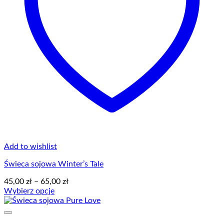
Add to wishlist
Świeca sojowa Winter’s Tale
Zakres
45,00
zł
–
65,00
zł
cen:
Wybierz opcje
Ten
od
produkt
45,00 zł
ma
do