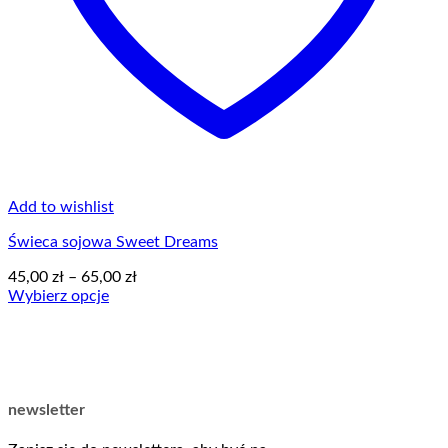
Add to wishlist
Świeca sojowa Sweet Dreams
Zakres
45,00
zł
–
65,00
zł
cen:
Wybierz opcje
Ten
od
produkt
45,00 zł
ma
do
wiele
65,00 zł
wariantów.
Opcje
newsletter
można
wybrać