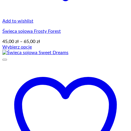
Add to wishlist
Świeca sojowa Frosty Forest
Zakres
45,00
zł
–
65,00
zł
cen:
Wybierz opcje
Ten
od
produkt
45,00 zł
ma
do
wiele
65,00 zł
wariantów.
Opcje
można
wybrać
na
stronie
produktu