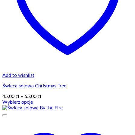
Add to wishlist
Świeca sojowa Christmas Tree
Zakres
45,00
zł
–
65,00
zł
cen:
Wybierz opcje
Ten
od
produkt
45,00 zł
ma
do
wiele
65,00 zł
wariantów.