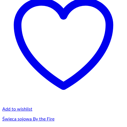
Opcje
można
wybrać
na
stronie
produktu
Add to wishlist
Świeca sojowa By the Fire