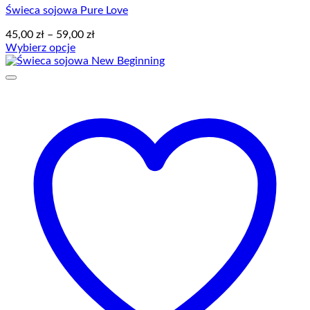
Świeca sojowa Pure Love
Zakres
45,00
zł
–
59,00
zł
cen:
Wybierz opcje
Ten
od
produkt
45,00 zł
ma
do
wiele
59,00 zł
wariantów.
Opcje
można
wybrać
na
stronie
produktu