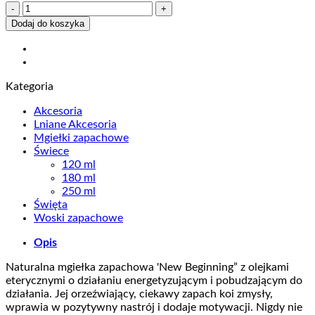
ilość
Mgiełka
Dodaj do koszyka
zapachowa
New
Beginning
z
Kategoria
olejkami
eterycznymi
Akcesoria
100
Lniane Akcesoria
ml
Mgiełki zapachowe
Świece
120 ml
180 ml
250 ml
Święta
Woski zapachowe
Opis
Naturalna mgiełka zapachowa 'New Beginning” z olejkami
eterycznymi o działaniu energetyzującym i pobudzającym do
działania. Jej orzeźwiający, ciekawy zapach koi zmysły,
wprawia w pozytywny nastrój i dodaje motywacji. Nigdy nie