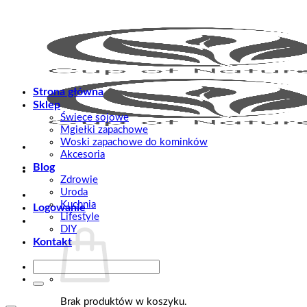
Przewiń
do
zawartości
Strona główna
Sklep
Świece sojowe
Mgiełki zapachowe
Woski zapachowe do kominków
Akcesoria
Blog
Zdrowie
Uroda
Kuchnia
Logowanie
Lifestyle
DIY
Kontakt
Szukaj:
Brak produktów w koszyku.