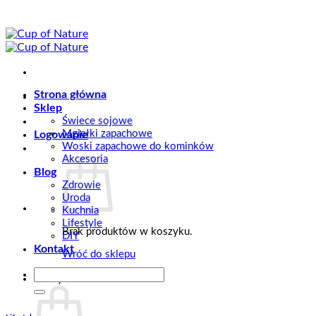
Przewiń
do
zawartości
Strona główna
Sklep
Świece sojowe
Mgiełki zapachowe
Logowanie
Woski zapachowe do kominków
Akcesoria
Blog
Zdrowie
Uroda
Kuchnia
Lifestyle
Brak produktów w koszyku.
DIY
Kontakt
Wróć do sklepu
Szukaj:
Koszyk