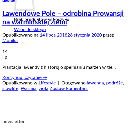
Lifestyle
Lawendowe Pole – odrobina Prowansji
Brak produktów w koszyku.
na warmińskiej ziemi
Wróć do sklepu
Opublikowano na
14 lipca 2018
26 stycznia 2020
przez
Monika
14
lip
Plantacja lawendy z historią o spełnianiu marzeń w tle…
Kontynuuj czytanie
→
Opublikowano w
Lifestyle
|
Otagowano
lawenda
,
podróże
,
slowlife
,
Warmia
,
zioła
Zostaw komentarz
newsletter